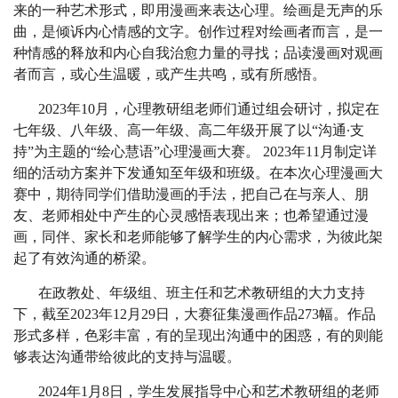
来的一种艺术形式，即用漫画来表达心理。绘画是无声的乐
曲，是倾诉内心情感的文字。创作过程对绘画者而言，是一
种情感的释放和内心自我治愈力量的寻找；品读漫画对观画
者而言，或心生温暖，或产生共鸣，或有所感悟。
2023年10月，心理教研组老师们通过组会研讨，拟定在
七年级、八年级、高一年级、高二年级开展了以“沟通∙支
持”为主题的“绘心慧语”心理漫画大赛。 2023年11月制定详
细的活动方案并下发通知至年级和班级。在本次心理漫画大
赛中，期待同学们借助漫画的手法，把自己在与亲人、朋
友、老师相处中产生的心灵感悟表现出来；也希望通过漫
画，同伴、家长和老师能够了解学生的内心需求，为彼此架
起了有效沟通的桥梁。
在政教处、年级组、班主任和艺术教研组的大力支持
下，截至2023年12月29日，大赛征集漫画作品273幅。作品
形式多样，色彩丰富，有的呈现出沟通中的困惑，有的则能
够表达沟通带给彼此的支持与温暖。
2024年1月8日，学生发展指导中心和艺术教研组的老师